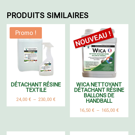
PRODUITS SIMILAIRES
Promo !
DÉTACHANT RÉSINE
WICA NETTOYANT
TEXTILE
DÉTACHANT RÉSINE
BALLONS DE
Plage
24,00
€
–
230,00
€
HANDBALL
de
Plage
16,50
€
–
165,00
€
prix :
de
24,00 €
prix :
à
16,50 €