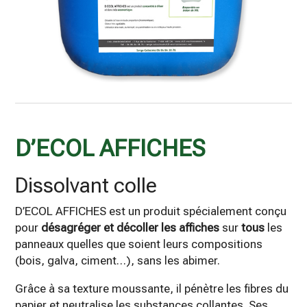
Catégorie :
D’ECOL AFFICHES
Dissolvant colle
D’ECOL AFFICHES est un produit spécialement conçu
pour
désagréger et décoller les affiches
sur
tous
les
panneaux quelles que soient leurs compositions
(bois, galva, ciment…), sans les abimer.
Grâce à sa texture moussante, il pénètre les fibres du
papier et neutralise les substances collantes. Ses