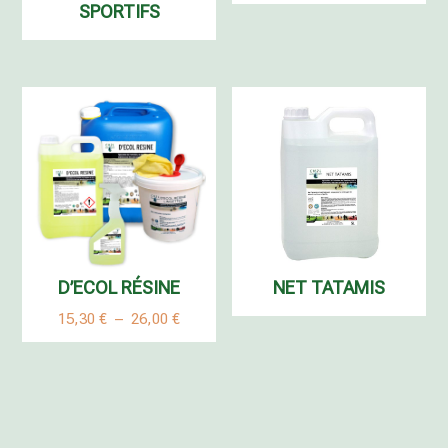
SPORTIFS
D’ECOL RÉSINE
NET TATAMIS
Plage
15,30
€
–
26,00
€
de
prix :
15,30 €
à