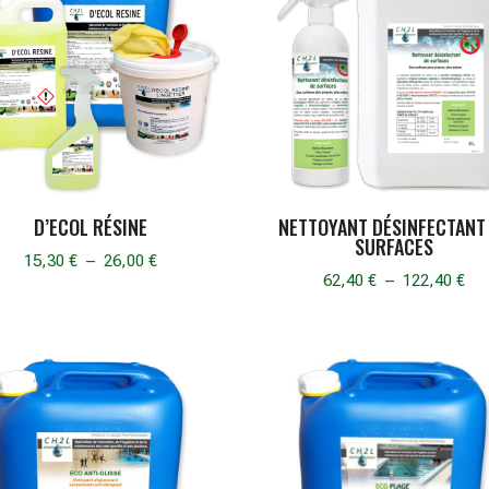
D’ECOL RÉSINE
NETTOYANT DÉSINFECTANT
SURFACES
Plage
15,30
€
–
26,00
€
Pla
62,40
€
–
122,40
€
de
de
prix :
prix
15,30 €
62,
à
à
26,00 €
122