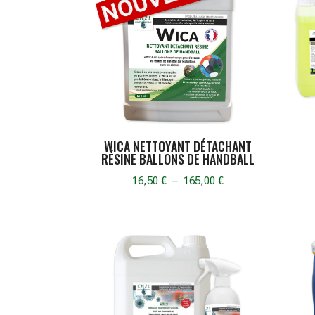
WICA NETTOYANT DÉTACHANT
RÉSINE BALLONS DE HANDBALL
Plage
16,50
€
–
165,00
€
de
prix :
16,50 €
à
165,00 €